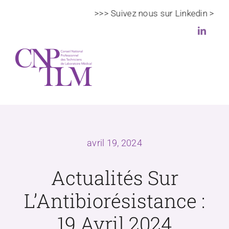
Passer
>>> Suivez nous sur Linkedin >>>
au
contenu
Toggl
Navig
Le CNPTLM
avril 19, 2024
Actualités
Actualités Sur
Veille scientifique et règlementaire
L’Antibiorésistance :
DPC
19 Avril 2024