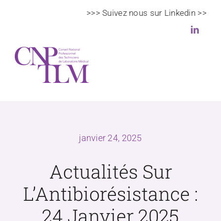
Passer
>>> Suivez nous sur Linkedin >>>
au
contenu
Toggl
Navig
Le CNPTLM
janvier 24, 2025
Actualités
Actualités Sur
Veille scientifique et règlementaire
L’Antibiorésistance :
DPC
24 Janvier 2025