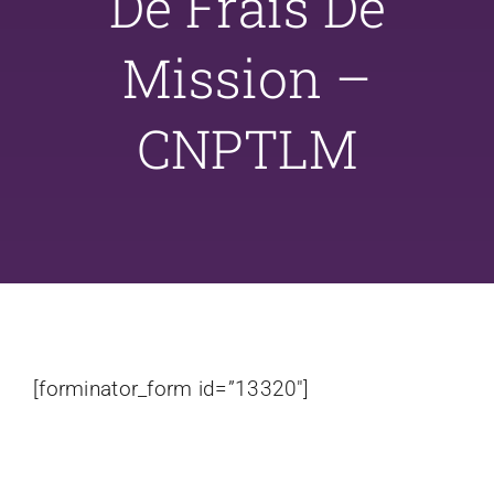
De Frais De
Mission –
CNPTLM
[forminator_form id=”13320″]