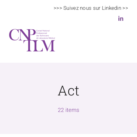
Passer
>>> Suivez nous sur Linkedin >>>
au
contenu
Toggl
Navig
Le CNPTLM
Act
Actualités
Veille scientifique et règlementaire
22 items
DPC