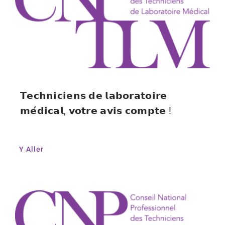
𝗧𝗲𝗰𝗵𝗻𝗶𝗰𝗶𝗲𝗻𝘀 𝗱𝗲 𝗹𝗮𝗯𝗼𝗿𝗮𝘁𝗼𝗶𝗿𝗲
𝗺𝗲́𝗱𝗶𝗰𝗮𝗹, 𝘃𝗼𝘁𝗿𝗲 𝗮𝘃𝗶𝘀 𝗰𝗼𝗺𝗽𝘁𝗲 !
Y Aller