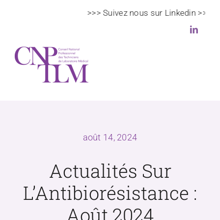
Passer
>>> Suivez nous sur Linkedin >>>
au
contenu
Toggl
Navig
Le CNPTLM
août 14, 2024
Actualités
Actualités Sur
Veille scientifique et règlementaire
L’Antibiorésistance :
DPC
Août 2024