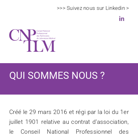
Passer
>>> Suivez nous sur Linkedin >>>
au
contenu
Toggl
Navig
Le CNPTLM
QUI SOMMES NOUS ?
Actualités
Veille scientifique et règlementaire
Créé le 29 mars 2016 et régi par la loi du 1er
juillet 1901 relative au contrat d’association,
DPC
le Conseil National Professionnel des