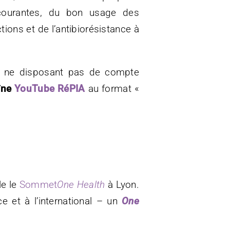
courantes, du bon usage des
tions et de l’antibiorésistance à
nes ne disposant pas de compte
îne
YouTube RéPIA
au format «
le le
Sommet
One Health
à Lyon.
e et à l’international – un
One