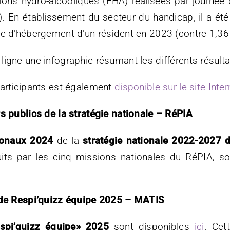
ons hydro-alcooliques (FHA) réalisées par journée
. En établissement du secteur du handicap, il a é
ée d’hébergement d’un résident en 2023 (contre 1,36
igne une infographie résumant les différents résulta
participants est également
disponible sur le site Inter
rs publics de la stratégie nationale – RéPIA
tionaux 2024
de la
stratégie nationale 2022-2027 d
uits par les cinq missions nationales du RéPIA, so
s de Respi’quizz équipe 2025 – MATIS
espi’quizz équipe» 2025
sont disponibles
ici
. Cet