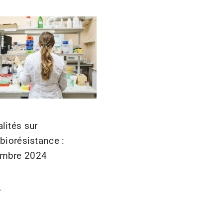
lités sur
ibiorésistance :
mbre 2024
r