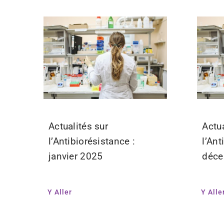
Actualités sur
Actua
l’Antibiorésistance :
l’Ant
janvier 2025
déce
Y Aller
Y Alle