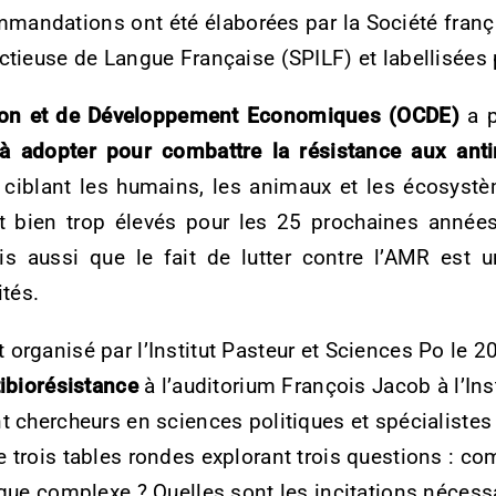
mmandations ont été élaborées par la Société franç
ectieuse de Langue Française (SPILF) et labellisées
tion et de Développement Economiques (OCDE)
a p
à adopter pour combattre la résistance aux ant
e ciblant les humains, les animaux et les écosystè
t bien trop élevés pour les 25 prochaines année
is aussi que le fait de lutter contre l’AMR est u
ités.
 organisé par l’Institut Pasteur et Sciences Po le 
tibiorésistance
à l’auditorium François Jacob à l’Ins
t chercheurs en sciences politiques et spécialistes
e trois tables rondes explorant trois questions : c
ique complexe ? Quelles sont les incitations nécess