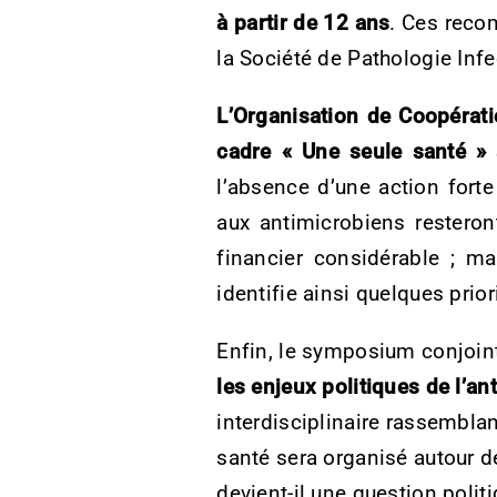
à partir de 12 ans
. Ces reco
la Société de Pathologie Inf
L’Organisation de Coopéra
cadre « Une seule santé » 
l’absence d’une action fort
aux antimicrobiens resteron
financier considérable ; ma
identifie ainsi quelques prior
Enfin, le symposium conjoint
les enjeux politiques de l’an
interdisciplinaire rassemblan
santé sera organisé autour d
devient-il une question polit