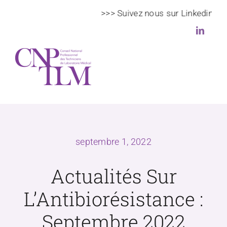
Passer
>>> Suivez nous sur Linkedin >>>
au
contenu
Toggl
Navig
Le CNPTLM
septembre 1, 2022
Actualités
Actualités Sur
Veille scientifique et règlementaire
L’Antibiorésistance :
DPC
Septembre 2022